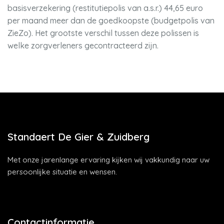
basisverzekering (restitutiepolis van a.s.r.) 44,65 euro
per maand meer dan de goedkoopste (budgetpolis van
ZieZo). Het grootste verschil tussen deze polissen is
welke zorgverleners gecontracteerd zijn.
Standaert De Gier & Zuidberg
Met onze jarenlange ervaring kijken wij vakkundig naar uw
persoonlijke situatie en wensen.
Contactinformatie