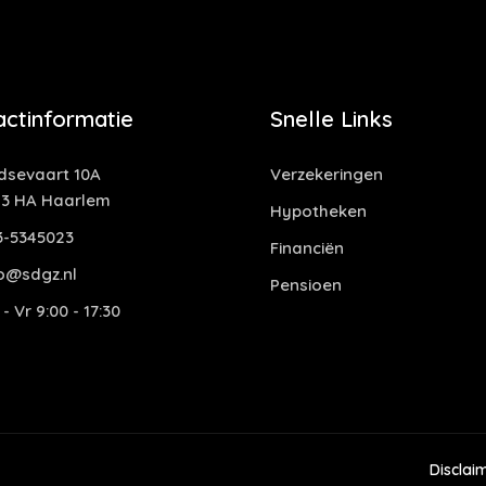
actinformatie
Snelle Links
idsevaart 10A
Verzekeringen
13 HA Haarlem
Hypotheken
3-5345023
Financiën
fo@sdgz.nl
Pensioen
- Vr 9:00 - 17:30
Disclai