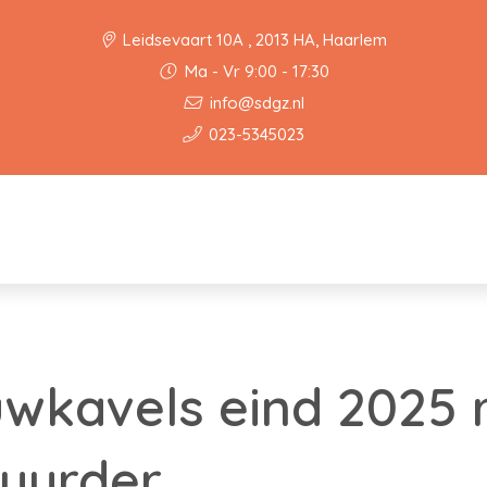
Leidsevaart 10A , 2013 HA, Haarlem
Ma - Vr 9:00 - 17:30
info@sdgz.nl
023-5345023
kavels eind 2025 r
uurder