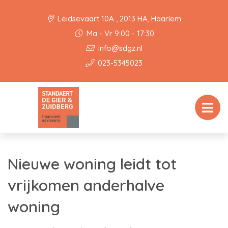
Leidsevaart 10A , 2013 HA, Haarlem
Ma - Vr 9:00 - 17:30
info@sdgz.nl
023-5345023
Nieuwe woning leidt tot
vrijkomen anderhalve
woning