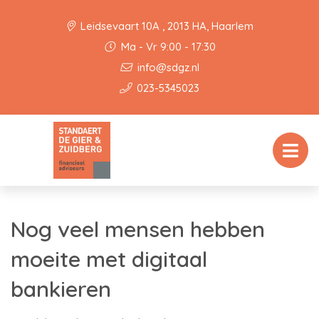
Leidsevaart 10A , 2013 HA, Haarlem
Ma - Vr 9:00 - 17:30
info@sdgz.nl
023-5345023
Nog veel mensen hebben
moeite met digitaal
bankieren