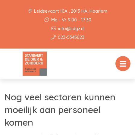
Leidsevaart 10A , 2013 HA, Haarlem
Ma - Vr 9:00 - 17:30
info@sdgz.nl
023-5345023
Nog veel sectoren kunnen
moeilijk aan personeel
komen