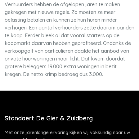
Verhuurders hebben de afgelopen jaren te maken
gekregen met nieuwe regels. Zo moeten ze meer
belasting betalen en kunnen ze hun huren minder
verhogen. Een aantal verhuurders zette daarom panden
te koop. Eerder bleek al dat vooral starters op de
koopmarkt daarvan hebben geprofiteerd. Ondanks de
verkoopgolf van particulieren daalde het aanbod van
private huurwoningen maar licht. Dat kwam doordat
grotere beleggers 19.000 extra woningen in bezit
kregen. De netto krimp bedroeg dus 3.000.
Standaert De Gier & Zuidberg
Met onze jarenlange ervaring kijken wij vakkundig naar uw