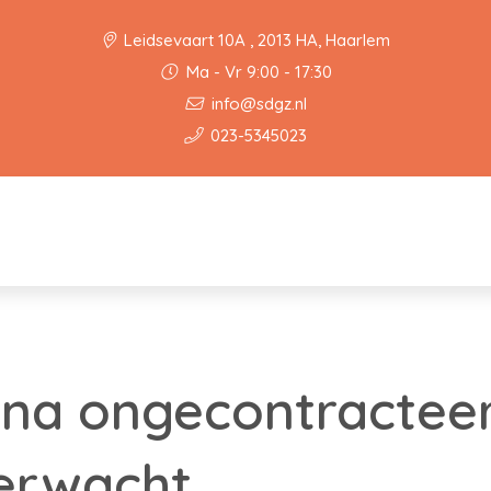
Leidsevaart 10A , 2013 HA, Haarlem
Ma - Vr 9:00 - 17:30
info@sdgz.nl
023-5345023
 na ongecontractee
erwacht