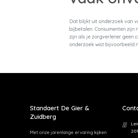
Dat blijkt uit onderzoek van 
bijbetalen. Consumenten zijn 
zijn als je zorgverlener geen
onderzoek wist bijvoorbeeld n
Standaert De Gier &
Cont
Zuidberg
Le
20
Met onze jarenlange ervaring kijken