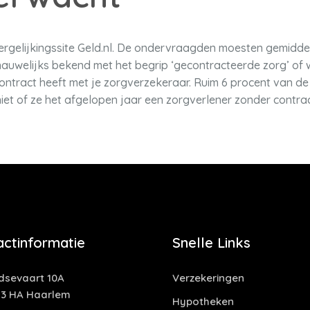
vergelijkingssite Geld.nl. De ondervraagden moesten gemiddel
nauwelijks bekend met het begrip ‘gecontracteerde zorg’ of
 contract heeft met je zorgverzekeraar. Ruim 6 procent van d
iet of ze het afgelopen jaar een zorgverlener zonder contr
actinformatie
Snelle Links
idsevaart 10A
Verzekeringen
13 HA Haarlem
Hypotheken