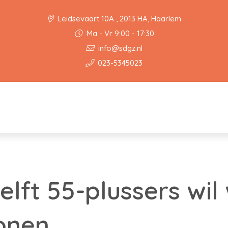
Leidsevaart 10A , 2013 HA, Haarlem
Ma - Vr 9:00 - 17:30
info@sdgz.nl
023-5345023
elft 55-plussers wil
onen