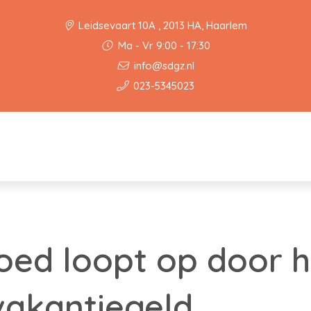
Leidsevaart 10A , 2013 HA, Haarlem
Ma - Vr 9:00 - 17:30
info@sdgz.nl
023-5345023
oed loopt op door 
vakantiegeld