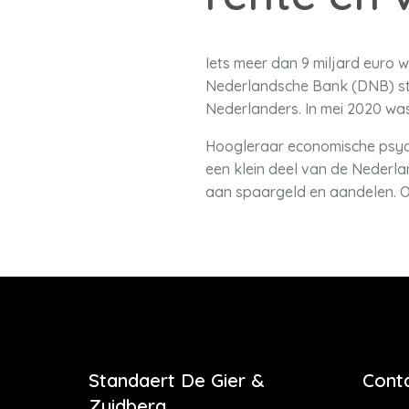
Iets meer dan 9 miljard euro 
Nederlandsche Bank (DNB) sta
Nederlanders. In mei 2020 was
Hoogleraar economische psych
een klein deel van de Nederl
aan spaargeld en aandelen. Oo
Standaert De Gier &
Cont
Zuidberg