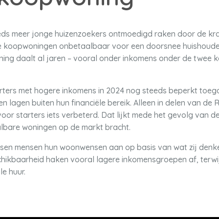
eds meer jonge huizenzoekers ontmoedigd raken door de kr
de koopwoningen onbetaalbaar voor een doorsnee huishoude
ng daalt al jaren – vooral onder inkomens onder de twee k
rters met hogere inkomens in 2024 nog steeds beperkt toe
 lagen buiten hun financiële bereik. Alleen in delen van de 
voor starters iets verbeterd. Dat lijkt mede het gevolg van 
lbare woningen op de markt bracht.
sen mensen hun woonwensen aan op basis van wat zij denke
hikbaarheid haken vooral lagere inkomensgroepen af, terwij
e huur.