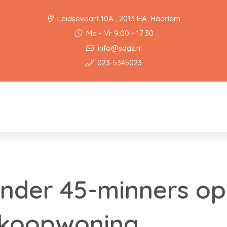
Leidsevaart 10A , 2013 HA, Haarlem
Ma - Vr 9:00 - 17:30
info@sdgz.nl
023-5345023
nder 45-minners op
 koopwoning