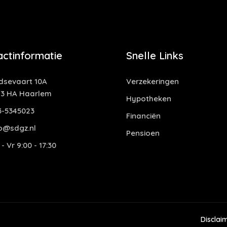
actinformatie
Snelle Links
idsevaart 10A
Verzekeringen
13 HA Haarlem
Hypotheken
3-5345023
Financiën
fo@sdgz.nl
Pensioen
- Vr 9:00 - 17:30
Disclai