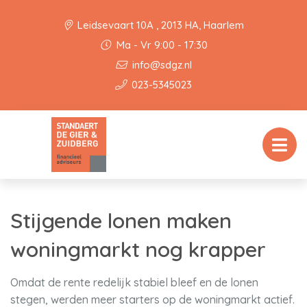
Leidsevaart 10A , 2013 HA, Haarlem
Ma - Vr 9:00 - 17:30
info@sdgz.nl
023-5345023
Stijgende lonen maken
woningmarkt nog krapper
Omdat de rente redelijk stabiel bleef en de lonen
stegen, werden meer starters op de woningmarkt actief.