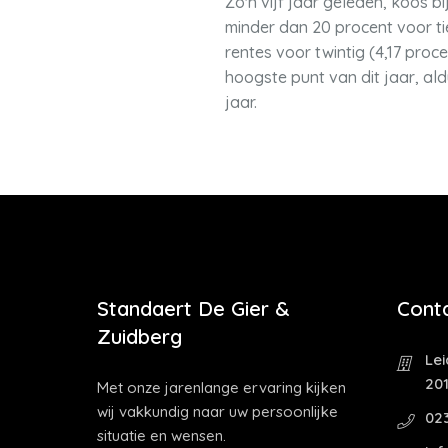
Zo'n vijf jaar geleden, koos b
minder dan 20 procent voor tie
rentes voor twintig (4,17 pro
hoogste punt van dit jaar, al
jaar.
Standaert De Gier &
Cont
Zuidberg
Le
20
Met onze jarenlange ervaring kijken
wij vakkundig naar uw persoonlijke
02
situatie en wensen.