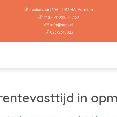
Leidsevaart 10A , 2013 HA, Haarlem
Ma - Vr 9:00 - 17:30
info@sdgz.nl
023-5345023
 rentevasttijd in op