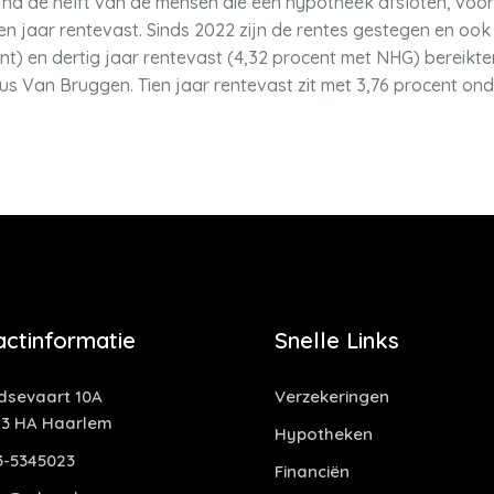
ijna de helft van de mensen die een hypotheek afsloten, voor
n jaar rentevast. Sinds 2022 zijn de rentes gestegen en ook di
cent) en dertig jaar rentevast (4,32 procent met NHG) bereik
dus Van Bruggen. Tien jaar rentevast zit met 3,76 procent on
actinformatie
Snelle Links
idsevaart 10A
Verzekeringen
13 HA Haarlem
Hypotheken
3-5345023
Financiën