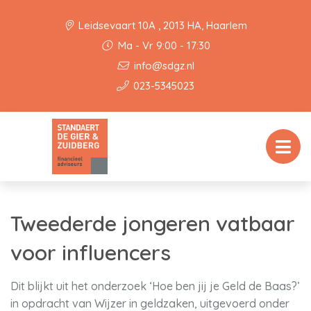
Leidsevaart 10A , 2013 HA, Haarlem
Ma - Vr 9:00 - 17:30
info@sdgz.nl
023-5345023
Tweederde jongeren vatbaar
voor influencers
Dit blijkt uit het onderzoek ‘Hoe ben jij je Geld de Baas?’
in opdracht van Wijzer in geldzaken, uitgevoerd onder