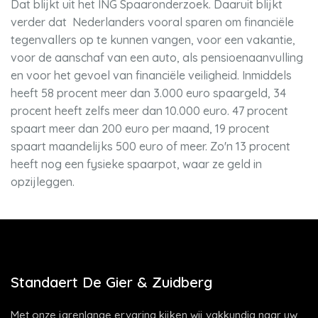
Dat blijkt uit het ING Spaaronderzoek. Daaruit blijkt
verder dat Nederlanders vooral sparen om financiële
tegenvallers op te kunnen vangen, voor een vakantie,
voor de aanschaf van een auto, als pensioenaanvulling
en voor het gevoel van financiële veiligheid. Inmiddels
heeft 58 procent meer dan 3.000 euro spaargeld, 34
procent heeft zelfs meer dan 10.000 euro. 47 procent
spaart meer dan 200 euro per maand, 19 procent
spaart maandelijks 500 euro of meer. Zo'n 13 procent
heeft nog een fysieke spaarpot, waar ze geld in
opzijleggen.
Standaert De Gier & Zuidberg
Met onze jarenlange ervaring kijken wij vakkundig naar uw