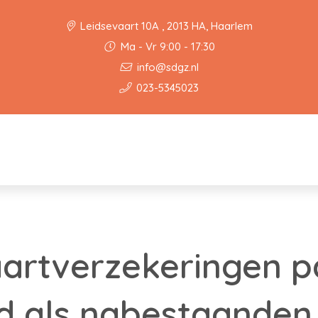
Leidsevaart 10A , 2013 HA, Haarlem
Ma - Vr 9:00 - 17:30
info@sdgz.nl
023-5345023
aartverzekeringen p
d als nabestaanden