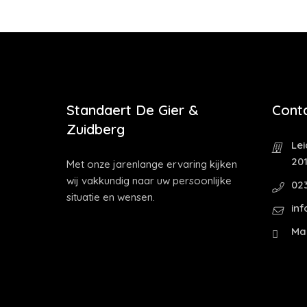
Standaert De Gier &
Cont
Zuidberg
Le
20
Met onze jarenlange ervaring kijken
wij vakkundig naar uw persoonlijke
02
situatie en wensen.
in
Ma 