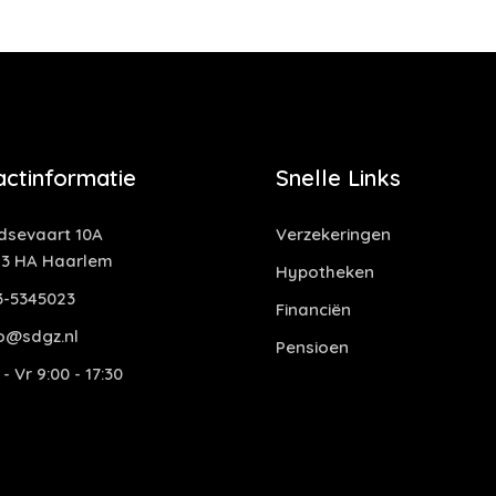
actinformatie
Snelle Links
idsevaart 10A
Verzekeringen
13 HA Haarlem
Hypotheken
3-5345023
Financiën
fo@sdgz.nl
Pensioen
- Vr 9:00 - 17:30