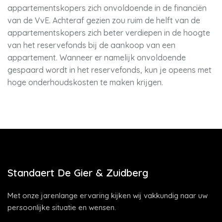
appartementskopers zich onvoldoende in de financiën
van de VvE. Achteraf gezien zou ruim de helft van de
appartementskopers zich beter verdiepen in de hoogte
van het reservefonds bij de aankoop van een
appartement. Wanneer er namelijk onvoldoende
gespaard wordt in het reservefonds, kun je opeens met
hoge onderhoudskosten te maken krijgen.
Standaert De Gier & Zuidberg
Met onze jarenlange ervaring kijken wij vakkundig naar uw
persoonlijke situatie en wensen.