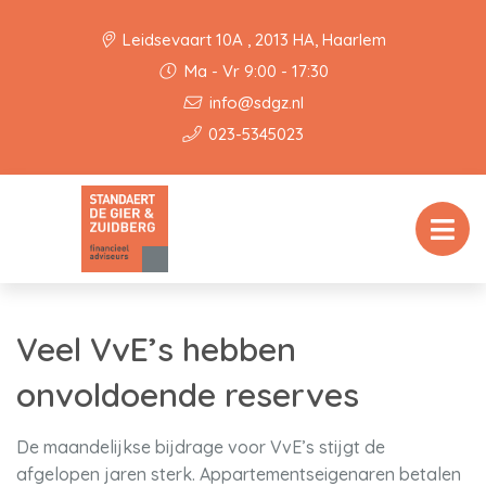
Leidsevaart 10A , 2013 HA, Haarlem
Ma - Vr 9:00 - 17:30
info@sdgz.nl
023-5345023
Veel VvE’s hebben
onvoldoende reserves
De maandelijkse bijdrage voor VvE’s stijgt de
afgelopen jaren sterk. Appartementseigenaren betalen