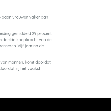
Zo gaan vrouwen vaker dan
heiding gemiddeld 29 procent
gemiddelde koopkracht van de
nseren. Vijf jaar na de
ie van mannen, komt doordat
doordat zij het vaakst