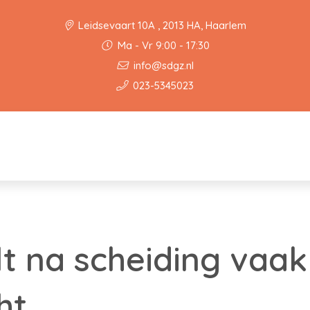
Leidsevaart 10A , 2013 HA, Haarlem
Ma - Vr 9:00 - 17:30
info@sdgz.nl
023-5345023
t na scheiding vaak 
ht