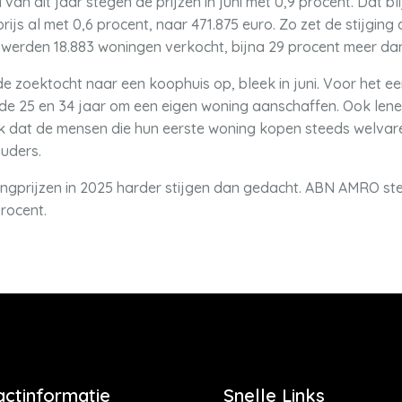
n dit jaar stegen de prijzen in juni met 0,9 procent. Dat blij
prijs al met 0,6 procent, naar 471.875 euro. Zo zet de stijg
 werden 18.883 woningen verkocht, bijna 29 procent meer dan
 zoektocht naar een koophuis op, bleek in juni. Voor het ee
e 25 en 34 jaar om een eigen woning aanschaffen. Ook lenen 
k dat de mensen die hun eerste woning kopen steeds welvare
uders.
ingprijzen in 2025 harder stijgen dan gedacht. ABN AMRO s
procent.
actinformatie
Snelle Links