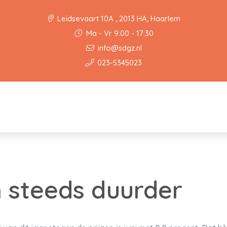
Leidsevaart 10A , 2013 HA, Haarlem
Ma - Vr 9:00 - 17:30
info@sdgz.nl
023-5345023
 steeds duurder