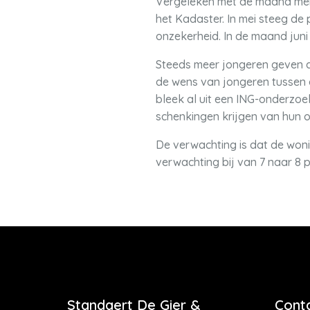
Vergeleken met de maand mei va
het Kadaster. In mei steeg de 
onzekerheid. In de maand juni
Steeds meer jongeren geven de
de wens van jongeren tussen d
bleek al uit een ING-onderzoe
schenkingen krijgen van hun o
De verwachting is dat de won
verwachting bij van 7 naar 8 
Standaert De Gier &
Cont