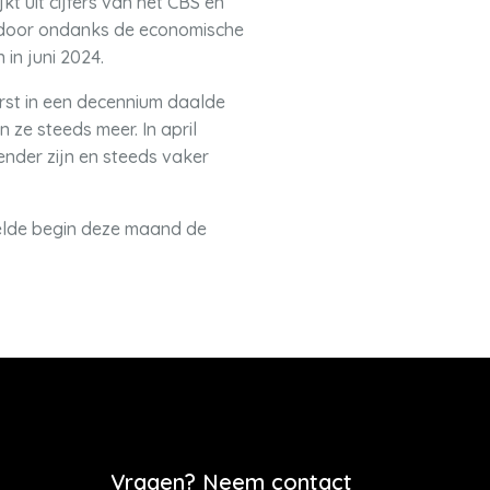
kt uit cijfers van het CBS en
ing door ondanks de economische
 in juni 2024.
rst in een decennium daalde
ze steeds meer. In april
nder zijn en steeds vaker
telde begin deze maand de
Vragen? Neem contact