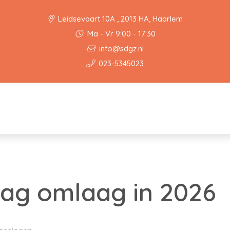
Leidsevaart 10A , 2013 HA, Haarlem
Ma - Vr 9:00 - 17:30
info@sdgz.nl
023-5345023
ag omlaag in 2026