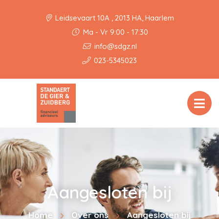
Leidsevaart 10A , 2013 HA, Haarlem
Ma - Vr 9:00 - 17:30
info@sdgz.nl
023-5345023
Aangesloten bij
Home
Over ons
Aangesloten bij