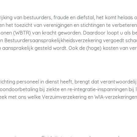
ijking van bestuurders, fraude en diefstal, het komt helaas o
n het toezicht van verenigingen en stichtingen te verbeteren i
rsonen (WBTR) van kracht geworden. Daardoor loopt u als be
Een Bestuurdersaansprakelijkheidsverzekering vergoedt schad
 aansprakelijk gesteld wordt. Ook de (hoge) kosten van ver
tichting personeel in dienst heeft, brengt dat verantwoordel
loondoorbetaling bij ziekte en re-integratie-inspanningen bij
ek met ons welke Verzuimverzekering en WIA-verzekeringen b