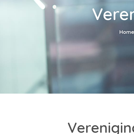
Veren
Hom
Verenigin