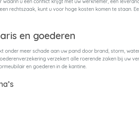
aar waarin u een conflict krijgt met uw werknemer, een leveran
p een rechtszaak, kunt u voor hoge kosten komen te staan. E
aris en goederen
t onder meer schade aan uw pand door brand, storm, water
goederenverzekering verzekert alle roerende zaken bij uw ver
ormeubilair en goederen in de kantine.
na’s