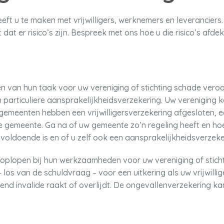
heeft u te maken met vrijwilligers, werknemers en leveranciers
dat er risico’s zijn. Bespreek met ons hoe u die risico’s afdek
oeren van hun taak voor uw vereniging of stichting schade ver
en particuliere aansprakelijkheidsverzekering. Uw vereniging 
emeenten hebben een vrijwilligersverzekering afgesloten, ee
 de gemeente. Ga na of uw gemeente zo’n regeling heeft en hoe 
voldoende is en of u zelf ook een aansprakelijkheidsverzeke
l oplopen bij hun werkzaamheden voor uw vereniging of sticht
 los van de schuldvraag – voor een uitkering als uw vrijwil
jvend invalide raakt of overlijdt. De ongevallenverzekering 