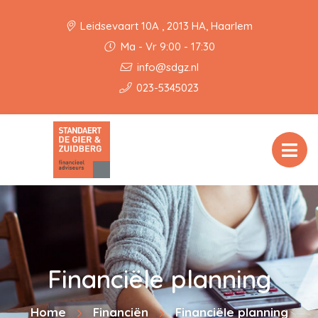
Leidsevaart 10A , 2013 HA, Haarlem
Ma - Vr 9:00 - 17:30
info@sdgz.nl
023-5345023
Financiële planning
Home
Financiën
Financiële planning