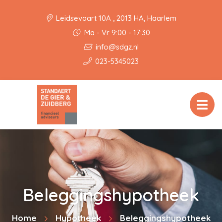
Leidsevaart 10A , 2013 HA, Haarlem
Ma - Vr 9:00 - 17:30
info@sdgz.nl
023-5345023
Beleggingshypotheek
Home
Hypotheek
Beleggingshypotheek