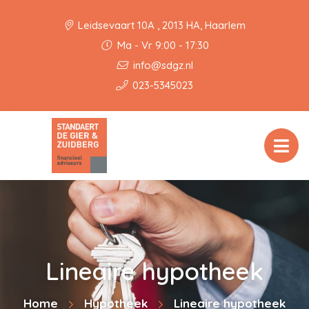
Leidsevaart 10A , 2013 HA, Haarlem
Ma - Vr 9:00 - 17:30
info@sdgz.nl
023-5345023
Lineaire hypotheek
Home
Hypotheek
Lineaire hypotheek