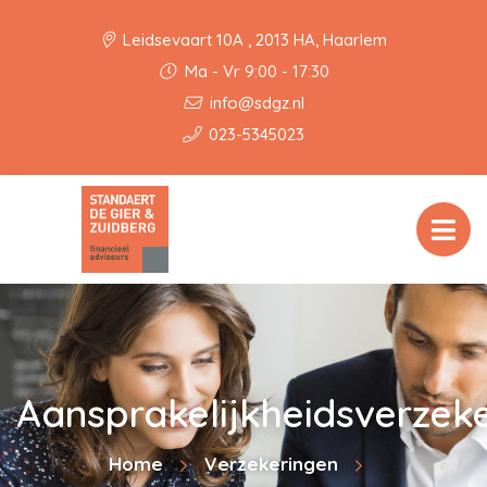
Leidsevaart 10A , 2013 HA, Haarlem
Ma - Vr 9:00 - 17:30
info@sdgz.nl
023-5345023
Aansprakelijkheidsverzek
Home
Verzekeringen