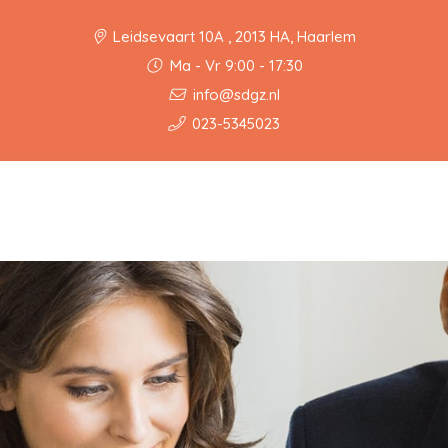
Leidsevaart 10A , 2013 HA, Haarlem
Ma - Vr 9:00 - 17:30
info@sdgz.nl
023-5345023