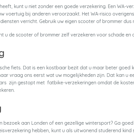
heeft, kunt u niet zonder een goede verzekering. Een WA-ver
uw voertuig bij anderen veroorzaakt. Het WA-risico overigens
iensten verricht. Gebruik uw eigen scooter of brommer dus n
 u de scooter of brommer zelf verzekeren voor schade en di
g
ische fiets. Dat is een kostbaar bezit dat u maar beter goed k
 maar vraag ons eerst wat uw mogelijkheden zijn. Dat kan u 
aars zijn gestopt met fatbike-verzekeringen omdat de koste
ekeren.
g
n bezoek aan Londen of een gezellige wintersport? Ga goed v
isverzekering hebben, kunt u als uitwonend studerend kin