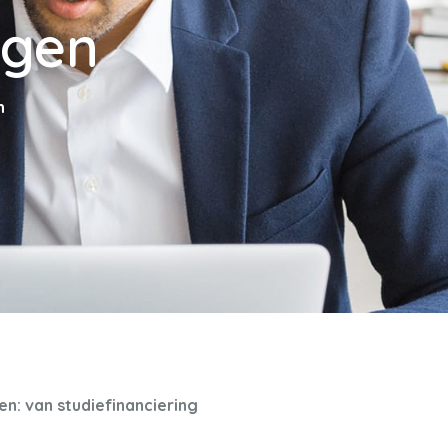
ngen
n
n: van studiefinanciering